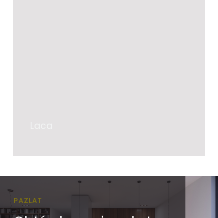
Laca
Contáctanos
Laca
PAZLAT